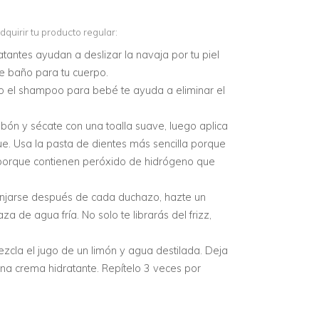
uirir tu producto regular:
tantes ayudan a deslizar la navaja por tu piel
de baño para tu cuerpo.
o el shampoo para bebé te ayuda a eliminar el
abón y sécate con una toalla suave, luego aplica
ue. Usa la pasta de dientes más sencilla porque
 porque contienen peróxido de hidrógeno que
ponjarse después de cada duchazo, hazte un
 de agua fría. No solo te librarás del frizz,
zcla el jugo de un limón y agua destilada. Deja
na crema hidratante. Repítelo 3 veces por