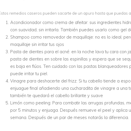
Estos remedios caseros pueden sacarte de un apuro hasta que puedas adq
Acondicionador como crema de afeitar: sus ingredientes hidra
con suavidad, sin irritarla. También puedes usarlo como gel 
Shampoo como removedor de maquillaje: no es lo ideal, per
maquillaje sin irritar tus ojos
Pasta de dientes para el acné: en la noche lava tu cara con j
pasta de dientes en sobre las espinillas y espera que se seq
es baja en flúos. Ten cuidado con las pastas blanqueadores
puede irritar tu piel.
Vinagre para deshacerte del frizz: Si tu cabello tiende a es
enjuague final añadiendo una cucharadita de vinagre a una taza
también te quedará el cabello brillante y suave
Limón como peeling: Para combatir las arrugas profundas, me
por 5 minutos y enjuaga. Después remueve el peel y aplica u
semana. Después de un par de meses notarás la diferencia.