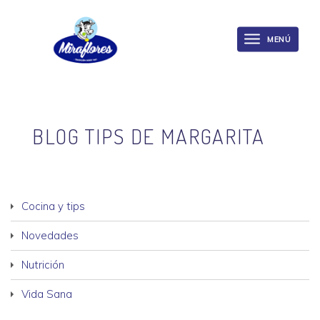
Miraflores
Skip
to
MENÚ
Toggle
main
navigation
content
BLOG TIPS DE MARGARITA
Cocina y tips
Novedades
Nutrición
Vida Sana