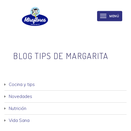
Miraflores
Skip
to
MENÚ
Toggle
main
navigation
content
BLOG TIPS DE MARGARITA
Cocina y tips
Novedades
Nutrición
Vida Sana