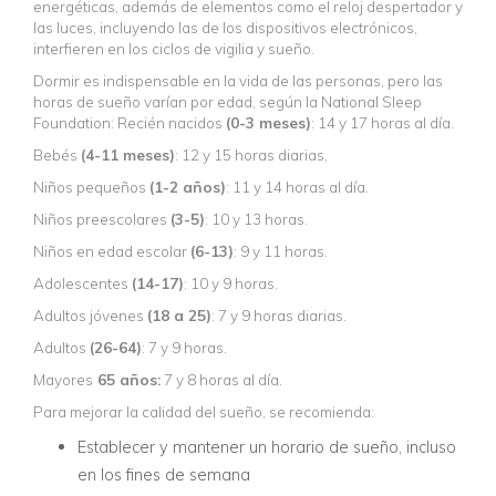
energéticas, además de elementos como el reloj despertador y
las luces, incluyendo las de los dispositivos electrónicos,
interfieren en los ciclos de vigilia y sueño.
Dormir es indispensable en la vida de las personas, pero las
horas de sueño varían por edad, según la National Sleep
Foundation: Recién nacidos
(0-3 meses)
: 14 y 17 horas al día.
Bebés
(4-11 meses)
: 12 y 15 horas diarias,
Niños pequeños
(1-2 años)
: 11 y 14 horas al día.
Niños preescolares
(3-5)
: 10 y 13 horas.
Niños en edad escolar
(6-13)
: 9 y 11 horas.
Adolescentes
(14-17)
: 10 y 9 horas.
Adultos jóvenes
(18 a 25)
: 7 y 9 horas diarias.
Adultos
(26-64)
: 7 y 9 horas.
Mayores
65 años:
7 y 8 horas al día.
Para mejorar la calidad del sueño, se recomienda:
Establecer y mantener un horario de sueño, incluso
en los fines de semana