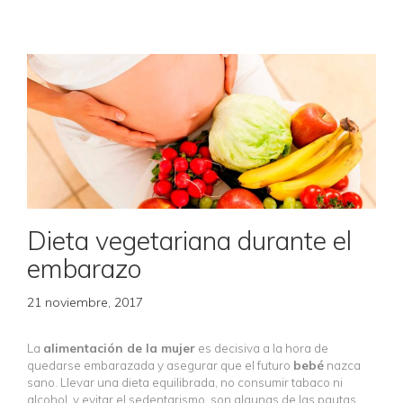
Dieta vegetariana durante el
embarazo
21 noviembre, 2017
La
alimentación de la mujer
es decisiva a la hora de
quedarse embarazada y asegurar que el futuro
bebé
nazca
sano. Llevar una dieta equilibrada, no consumir tabaco ni
alcohol, y evitar el sedentarismo, son algunas de las pautas