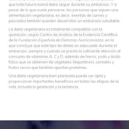
que toda futura mamá debe seguir durante su embarazo. Y a
pesar de lo que suele pensarse, las personas que siguen una
alimentación vegetariana, es decir, exentas de carnes y
pescados también pueden desarrollar un embarazo saludable.
La dieta vegetariana es totalmente compatible con la
gestación, según Centro de Análisis de la Evidencia Científica
de la
Fundación Española de Dietistas-Nutricionistas
, en la
que concluye que este tipo de dietas es adecuado durante el
embarazo, siempre y cuando se preste la suficiente atención al
consumo de vitaminas A, C y D, además de hierro, yodo y ácido
fólico que se obtienen de vegetales (legumbres), cereales y
frutos secos que también aportan proteínas.
Una dieta vegetariana bien planeada puede ser apta y
proporcionar importantes beneficios en todas las etapas de la
vida, incluida la gestación y la lactancia.