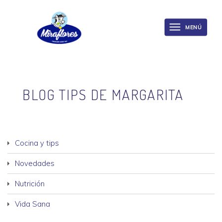
Miraflores
Skip
to
MENÚ
Toggle
main
navigation
content
BLOG TIPS DE MARGARITA
Cocina y tips
Novedades
Nutrición
Vida Sana