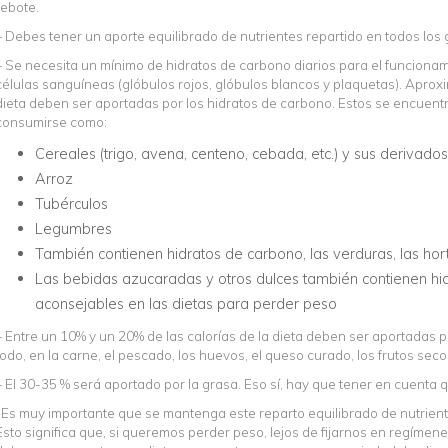
rebote.
– Debes tener un aporte equilibrado de nutrientes repartido en todos los 
– Se necesita un mínimo de hidratos de carbono diarios para el funcionam
células sanguíneas (glóbulos rojos, glóbulos blancos y plaquetas). Apro
dieta deben ser aportadas por los hidratos de carbono. Estos se encuent
consumirse como:
Cereales (trigo, avena, centeno, cebada, etc.) y sus derivados
Arroz
Tubérculos
Legumbres
También contienen hidratos de carbono, las verduras, las horta
Las bebidas azucaradas y otros dulces también contienen hid
aconsejables en las dietas para perder peso
– Entre un 10% y un 20% de las calorías de la dieta deben ser aportadas 
todo, en la carne, el pescado, los huevos, el queso curado, los frutos seco
– El 30-35 % será aportado por la grasa. Eso sí, hay que tener en cuenta 
-Es muy importante que se mantenga este reparto equilibrado de nutriente
Esto significa que, si queremos perder peso, lejos de fijarnos en regíme