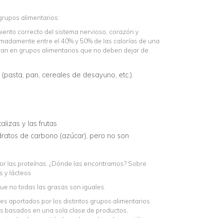
grupos alimentarios:
iento correcto del sistema nervioso, corazón y
ximadamente entre el 40% y 50% de las calorías de una
ran en grupos alimentarios que no deben dejar de
 (pasta, pan, cereales de desayuno, etc.).
lizas y las frutas
ratos de carbono (azúcar), pero no son
por las proteínas. ¿Dónde las encontramos? Sobre
s y lácteos
que no todas las grasas son iguales.
s aportados por los distintos grupos alimentarios.
nes basados en una sola clase de productos,