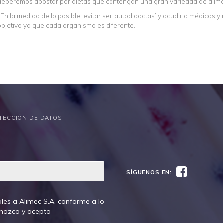
deberemos apostar por dietas que contengan una gran variedad de alimen
-En la medida de lo posible, evitar ser ‘autodidactas’ y acudir a médicos 
objetivo ya que cada organismo es diferente.
TECCIÓN DE DATOS
Facebook
SÍGUENOS EN:
les a Alimec S.A. conforme a lo
onozco y acepto