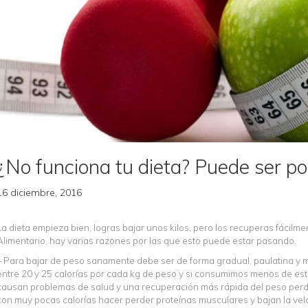
¿No funciona tu dieta? Puede ser po
16 diciembre, 2016
La dieta empieza bien, logras bajar unos kilos, pero los recuperas fáci
Alimentario, hay varias razones por las que esto puede estar pasando.
– Para bajar de peso sanamente debe ser de forma gradual, paulatina y
entre 20 y 25 calorías por cada kg de peso y si consumimos menos de est
causan problemas de salud y una recuperación más rápida del peso perdi
con muy pocas calorías hacer perder proteínas musculares y bajan la ve