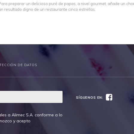
Para preparar un delicioso puré de papas, a nivel gourmet, añade un cho
un resultado digno de un restaurante cinco estrellas.
TECCIÓN DE DATOS
Facebook
SÍGUENOS EN:
les a Alimec S.A. conforme a lo
onozco y acepto