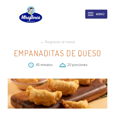
Miraflores
Skip
to
MENÚ
Toggle
main
navigation
content
← Regresar al menú
EMPANADITAS DE QUESO
45 minutos
20 porciones