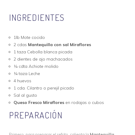
INGREDIENTES
1lb Mote cocido
2 cdas
Mantequilla con sal Miraflores
1 taza Cebolla blanca picada
2 dientes de ajo machacados
¼ cdta Achiote molido
¼ taza Leche
4 huevos
1 cda. Cilantro o perejil picado
Sal al gusto
Queso Fresco Miraflores
en rodajas o cubos
PREPARACIÓN
Primero, para preparar el refrito, calienta la
Mantequilla