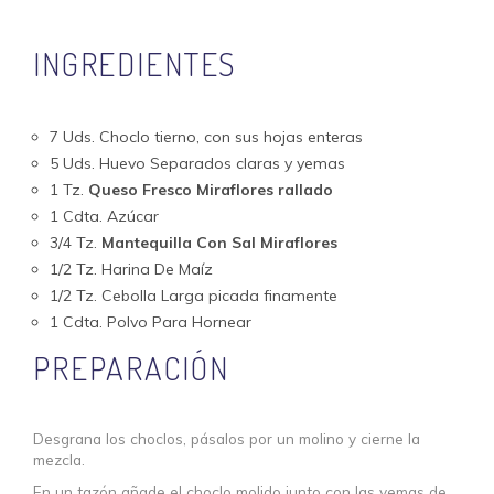
INGREDIENTES
7 Uds. Choclo tierno, con sus hojas enteras
5 Uds. Huevo Separados claras y yemas
1 Tz.
Queso Fresco Miraflores rallado
1 Cdta. Azúcar
3/4 Tz.
Mantequilla Con Sal Miraflores
1/2 Tz. Harina De Maíz
1/2 Tz. Cebolla Larga picada finamente
1 Cdta. Polvo Para Hornear
PREPARACIÓN
Desgrana los choclos, pásalos por un molino y cierne la
mezcla.
En un tazón añade el choclo molido junto con las yemas de