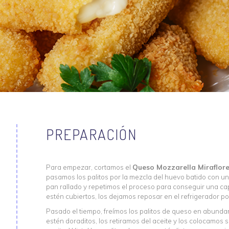
PREPARACIÓN
Para empezar, cortamos el
Queso Mozzarella Miraflor
pasamos los palitos por la mezcla del huevo batido con una
pan rallado y repetimos el proceso para conseguir una cap
estén cubiertos, los dejamos reposar en el refrigerador p
Pasado el tiempo, freímos los palitos de queso en abunda
estén doraditos, los retiramos del aceite y los colocamos 