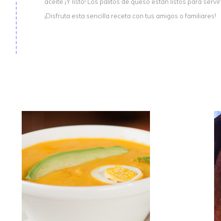
aceite ¡Y listo! Los palitos de queso están listos para servir
¡Disfruta esta sencilla receta con tus amigos o familiares!