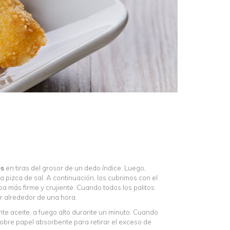
es
en tiras del grosor de un dedo índice. Luego,
 pizca de sal. A continuación, los cubrimos con el
a más firme y crujiente. Cuando todos los palitos
or alrededor de una hora.
nte aceite, a fuego alto durante un minuto. Cuando
sobre papel absorbente para retirar el exceso de