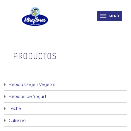
Miraflores
Skip
to
MENÚ
Toggle
main
navigation
content
PRODUCTOS
Bebida Origen Vegetal
Bebidas de Yogurt
Leche
Culinario