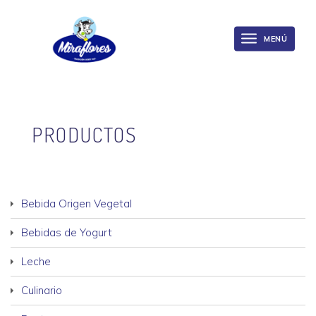
Miraflores
Skip
to
MENÚ
Toggle
main
navigation
content
PRODUCTOS
Bebida Origen Vegetal
Bebidas de Yogurt
Leche
Culinario