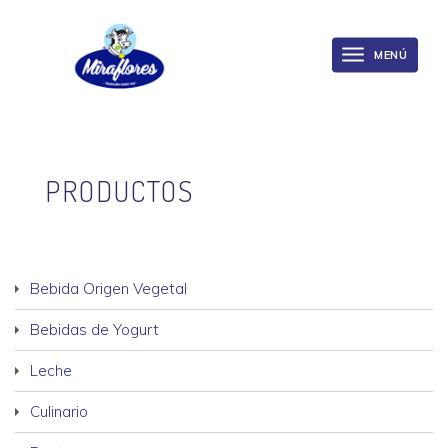
Miraflores
Skip
to
MENÚ
Toggle
main
navigation
content
PRODUCTOS
Bebida Origen Vegetal
Bebidas de Yogurt
Leche
Culinario