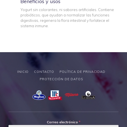
Beneficios y usos
Yogurt sin colorantes, ni sabores artificiales. Contiene
probióticos, que ayudan a normalizar las funciones
digestivas, regenera la flora intestinal y forlatece el
sistema inmune.
INICIO
CONTACTO
POLÍTICA DE PRIVACIDAD
PROTECCIÓN DE DATOS
Correo electrónico
*