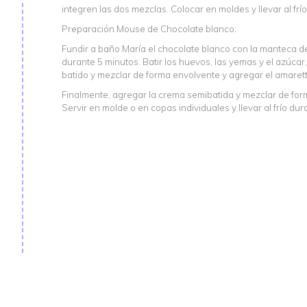
integren las dos mezclas. Colocar en moldes y llevar al fr
Preparación Mouse de Chocolate blanco:
co
Fundir a baño María el chocolate blanco con la manteca de
durante 5 minutos. Batir los huevos, las yemas y el azúcar,
batido y mezclar de forma envolvente y agregar el amarett
Finalmente, agregar la crema semibatida y mezclar de for
Servir en molde o en copas individuales y llevar al frío du