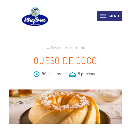
Miraflores
Skip
to
MENÚ
Toggle
main
navigation
content
← Regresar al menú
QUESO DE COCO
90 minutos
8 porciones