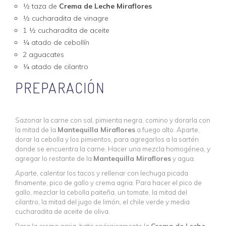
½ taza de
Crema de Leche Miraflores
½ cucharadita de vinagre
1 ½ cucharadita de aceite
¼ atado de cebollín
2 aguacates
¼ atado de cilantro
PREPARACIÓN
Sazonar la carne con sal, pimienta negra, comino y dorarla con
la mitad de la
Mantequilla Miraflores
a fuego alto. Aparte,
dorar la cebolla y los pimientos, para agregarlos a la sartén
donde se encuentra la carne. Hacer una mezcla homogénea, y
agregar lo restante de la
Mantequilla
Miraflores
y agua.
Aparte, calentar los tacos y rellenar con lechuga picada
finamente, pico de gallo y crema agria. Para hacer el pico de
gallo, mezclar la cebolla paiteña, un tomate, la mitad del
cilantro, la mitad del jugo de limón, el chile verde y media
cucharadita de aceite de oliva.
Para la crema agria, batir enérgicamente la
Crema de Leche