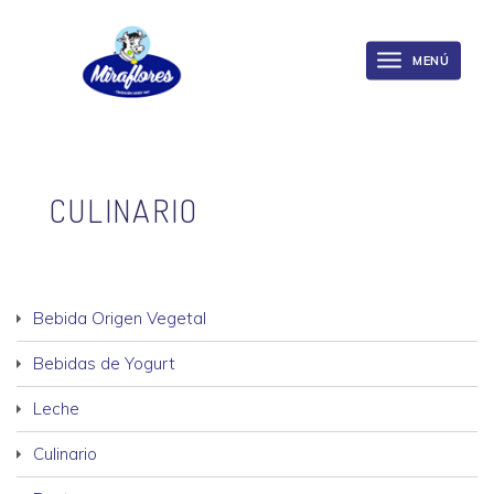
Miraflores
Skip
to
MENÚ
Toggle
main
navigation
content
CULINARIO
Bebida Origen Vegetal
Bebidas de Yogurt
Leche
Culinario