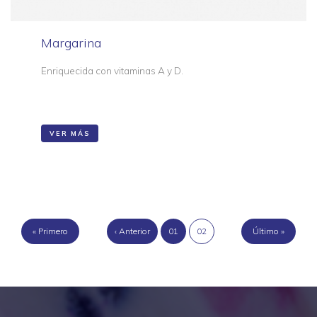
Margarina
Enriquecida con vitaminas A y D.
VER MÁS
« Primero
‹ Anterior
01
02
Último »